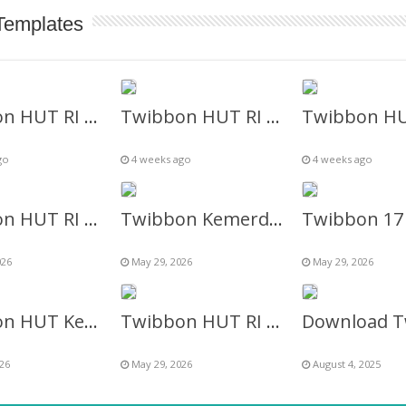
Templates
Twibbon HUT RI 81 (Anak – Anak) – Gratis Tanpa Watermark
Twibbon HUT RI 81 – Anak TK (Taman Kanak-Kanak)
go
4 weeks ago
4 weeks ago
Twibbon HUT RI ke 81 Kemenag 2026
Twibbon Kemerdekaan 2026 – HUT RI ke-81
026
May 29, 2026
May 29, 2026
Twibbon HUT Kemerdekaan RI ke-81
Twibbon HUT RI 81 Gratis
26
May 29, 2026
August 4, 2025