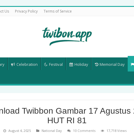
ct Us
Privacy Policy
Terms of Service
ary
Celebration
Festival
Holiday
Memorial Day
load Twibbon Gambar 17 Agustus
HUT RI 81
August 4, 2025
National Day
10 Comments
17,718 Views