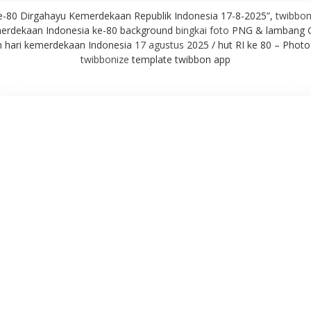
e-80 Dirgahayu Kemerdekaan Republik Indonesia 17-8-2025”,
twibbo
merdekaan Indonesia ke-80 background
bingkai foto
PNG & lambang G
n hari kemerdekaan Indonesia
17 agustus
2025 / hut RI ke 80 – Phot
twibbonize
template twibbon app