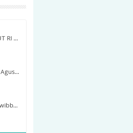
Twibbon HUT RI ke-81 Lucu
Twibbon 17 Agustus 2026 Gratis
Download Twibbon Logo Memperingati HUT RI ke-81 (PNG)