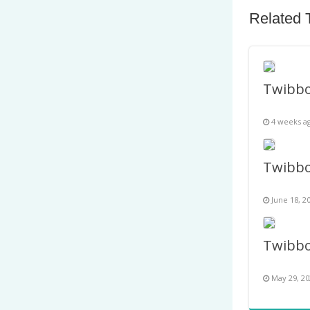
Related 
4 weeks a
June 18, 2
May 29, 20