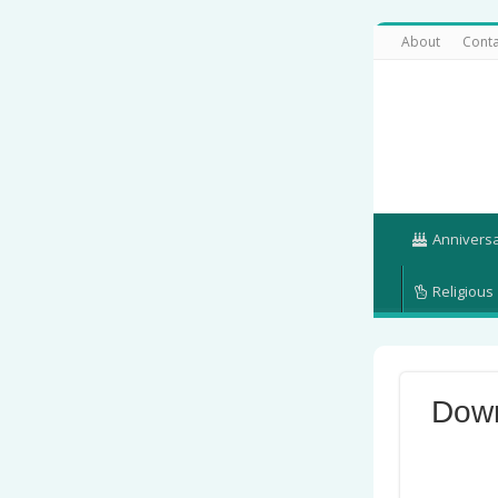
About
Conta
Annivers
Religious
Down