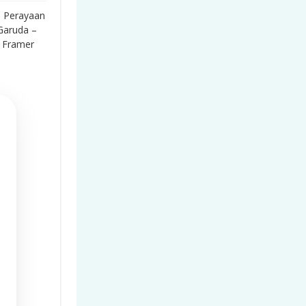
n
Perayaan
aruda –
o Framer