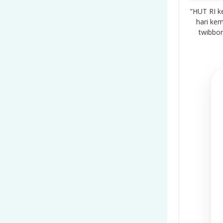
“HUT RI k
hari ke
twibbo